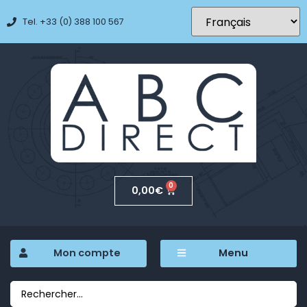
Tel. +33 (0) 388 100 567
0
0,00
€
Mon compte
Menu