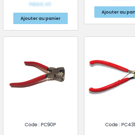
PRIX€ HT
Ajouter au pan
Ajouter au panier
Code : PC90P
Code : PC43