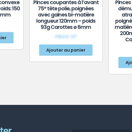
 convexe
Pinces coupantes à l’avant
Pinces
ids: 150
75° tête polie, poignées
démul
 7 mm
avec gaines bi-matière
atra
longueur 120mm – poids
poigné
93g Carottes ø 6mm
matièr
200m
PRIX€ HT
ier
Ca
Ajouter au panier
Aj
ter