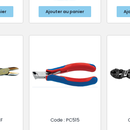
ier
Ajouter au panier
Aj
1F
Code : PC515