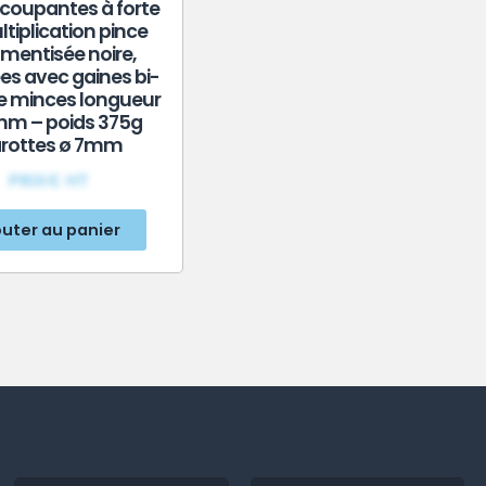
 coupantes à forte
tiplication pince
mentisée noire,
es avec gaines bi-
e minces longueur
m – poids 375g
rottes ø 7mm
PRIX€ HT
outer au panier