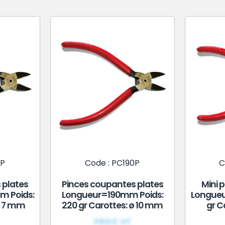
0P
Code : PC190P
C
 plates
Pinces coupantes plates
Mini 
m Poids:
Longueur=190mm Poids:
Longueu
 ø 7 mm
220 gr Carottes: ø 10 mm
gr C
PRIX€ HT