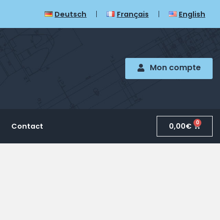
Deutsch
Français
English
Mon compte
0
0,00
€
Contact