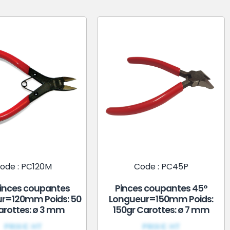
ode : PC120M
Code : PC45P
pinces coupantes
Pinces coupantes 45°
r=120mm Poids: 50
Longueur=150mm Poids:
arottes: ø 3 mm
150gr Carottes: ø 7 mm
PRIX€ HT
PRIX€ HT