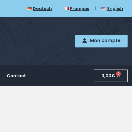
Deutsch
Français
English
Mon compte
0
0,00
€
Contact