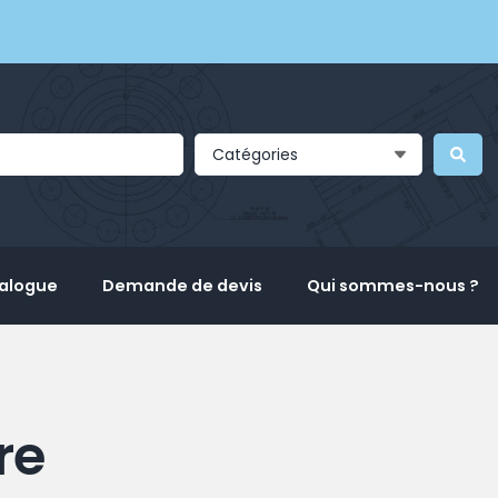
Catégories
talogue
Demande de devis
Qui sommes-nous ?
re