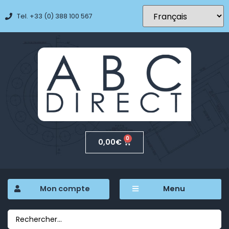
Tel. +33 (0) 388 100 567
0
0,00
€
Mon compte
Menu