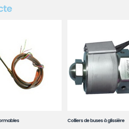
cte
formables
(52)
Colliers de buses à glissière
(