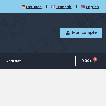
Deutsch
Français
English
Mon compte
0
0,00
€
Contact