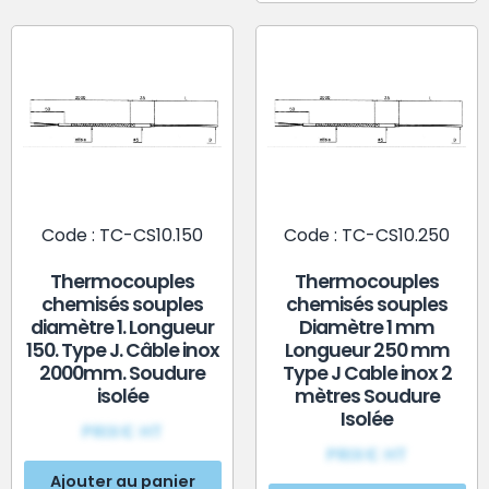
Code : TC-CS10.150
Code : TC-CS10.250
Thermocouples
Thermocouples
chemisés souples
chemisés souples
diamètre 1. Longueur
Diamètre 1 mm
150. Type J. Câble inox
Longueur 250 mm
2000mm. Soudure
Type J Cable inox 2
isolée
mètres Soudure
Isolée
PRIX€ HT
PRIX€ HT
Ajouter au panier