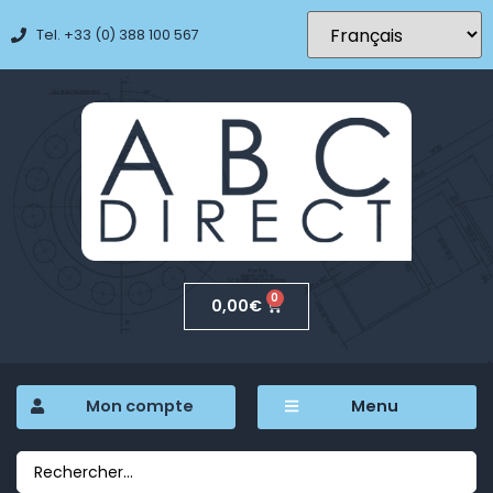
Tel. +33 (0) 388 100 567
0
0,00
€
Mon compte
Menu