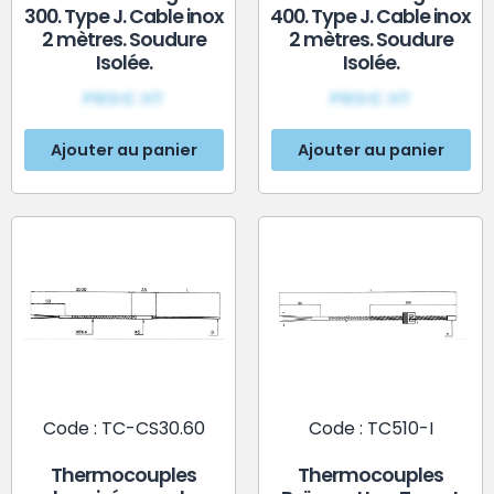
300. Type J. Cable inox
400. Type J. Cable inox
2 mètres. Soudure
2 mètres. Soudure
Isolée.
Isolée.
PRIX€ HT
PRIX€ HT
Ajouter au panier
Ajouter au panier
Code : TC-CS30.60
Code : TC510-I
Thermocouples
Thermocouples