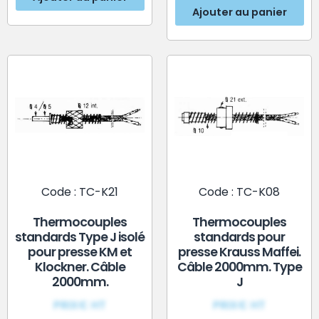
Ajouter au panier
Code : TC-K21
Code : TC-K08
Thermocouples
Thermocouples
standards Type J isolé
standards pour
pour presse KM et
presse Krauss Maffei.
Klockner. Câble
Câble 2000mm. Type
2000mm.
J
PRIX€ HT
PRIX€ HT