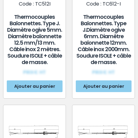
Code : TC512I
Code : TC612-I
Thermocouples
Thermocouples
Baïonnettes. Type J.
Baïonnettes. Type
Diamètre ogive 5mm.
J.Diamètre ogive
Diamètre baïonnette
6mm. Diamètre
12.5 mm/13 mm.
baïonnette 12mm.
Câble inox 2 mètres.
Câble inox 2000mm.
Soudure ISOLE + câble
Soudure ISOLE + câble
de masse.
de masse.
PRIX€ HT
PRIX€ HT
Ajouter au panier
Ajouter au panier