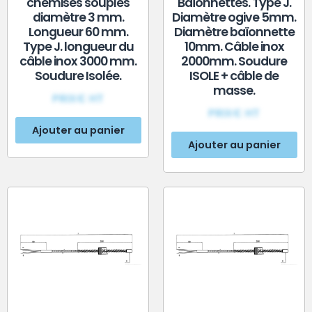
chemisés souples
Baïonnettes. Type J.
diamètre 3 mm.
Diamètre ogive 5mm.
Longueur 60 mm.
Diamètre baïonnette
Type J. longueur du
10mm. Câble inox
câble inox 3000 mm.
2000mm. Soudure
Soudure Isolée.
ISOLE + câble de
masse.
PRIX€ HT
PRIX€ HT
Ajouter au panier
Ajouter au panier