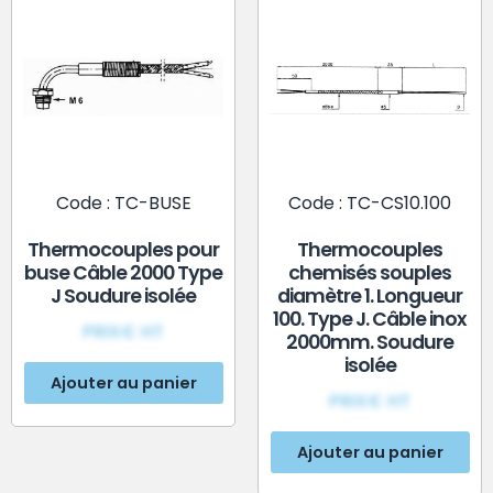
Code : TC-BUSE
Code : TC-CS10.100
Thermocouples pour
Thermocouples
buse Câble 2000 Type
chemisés souples
J Soudure isolée
diamètre 1. Longueur
100. Type J. Câble inox
PRIX€ HT
2000mm. Soudure
isolée
Ajouter au panier
PRIX€ HT
Ajouter au panier