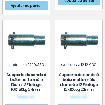
Ajouter au panier
Ajouter au panier
Code : TCE12.10X150
Code : TCE12.12X100
Supports de sonde à
Supports de sonde à
baïonnette mâle
baïonnette mâle
Diam 12 Filetage
diamètre 12 Filetage
10X150Lg 24mm
12x100Lg 22mm
PRIX€ HT
PRIX€ HT