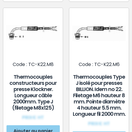
Code : TC-K22.M8
Code : TC-K22.M6
Thermocouples
Thermocouples Type
constructeurs pour
J isolé pour presses
presse Klockner.
BILLION. Idem no 22.
Longueur câble
Filetage M6 hauteur 8
2000mm. Type J
mm. Pointe diamètre
(filetage M8x125)
4 hauteur 5.5 mm.
Longueur fil 2000 mm.
PRIX€ HT
PRIX€ HT
Ajouter au panier