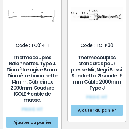
Code : TC814-I
Code : TC-K30
Thermocouples
Thermocouples
Baïonnettes. Type J.
standards pour
Diamètre ogive 8mm.
presse Mir, Negri Bossi,
Diamètre baïonnette
Sandretto. Ø sonde : 6
14mm. Câble inox
mm Câble 2000mm
2000mm. Soudure
Type J
ISOLE + câble de
PRIX€ HT
masse.
PRIX€ HT
Ajouter au panier
Ajouter au panier