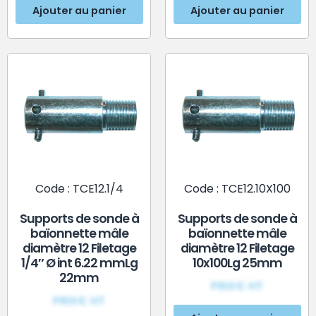
Ajouter au panier
Ajouter au panier
Code : TCE12.1/4
Code : TCE12.10X100
Supports de sonde à
Supports de sonde à
baïonnette mâle
baïonnette mâle
diamètre 12 Filetage
diamètre 12 Filetage
1/4″ Ø int 6.22 mmLg
10x100Lg 25mm
22mm
PRIX€ HT
PRIX€ HT