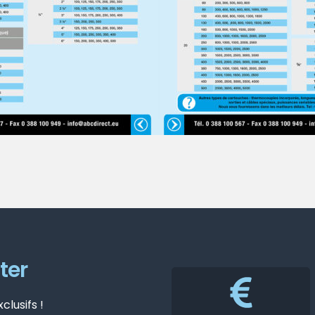
ter
lusifs !