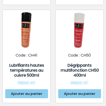
Code : CH41
Code : CH50
Lubrifiants hautes
Dégrippants
températures au
multifonction CH50
cuivre 500ml
400ml
PRIX€ HT
PRIX€ HT
Ajouter au panier
Ajouter au panier