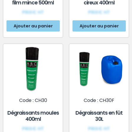
film mince 500ml
cireux 400ml
PRIX€ HT
PRIX€ HT
Ajouter au panier
Ajouter au panier
Code : CH30
Code : CH30F
Dégraissants moules
Dégraissants en fût
400ml
30L
PRIX€ HT
PRIX€ HT