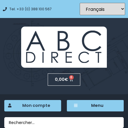
Tel. +33 (0) 388 100 567
0
0,00
€
Mon compte
Menu