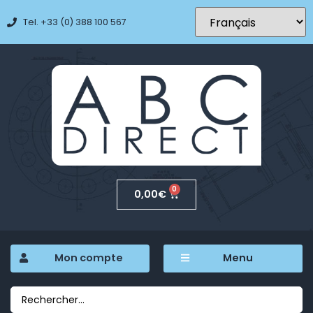
Tel. +33 (0) 388 100 567
0
0,00
€
Mon compte
Menu