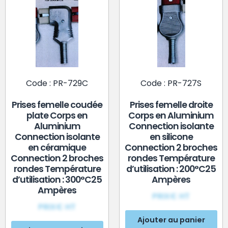
Code : PR-729C
Code : PR-727S
Prises femelle coudée
Prises femelle droite
plate Corps en
Corps en Aluminium
Aluminium
Connection isolante
Connection isolante
en silicone
en céramique
Connection 2 broches
Connection 2 broches
rondes Température
rondes Température
d’utilisation : 200°C25
d’utilisation : 300°C25
Ampères
Ampères
PRIX€ HT
PRIX€ HT
Ajouter au panier