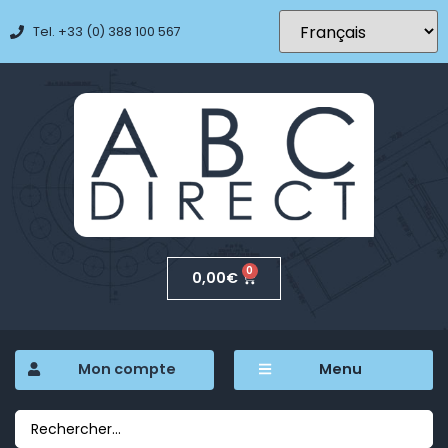
Tel. +33 (0) 388 100 567
0
0,00
€
Mon compte
Menu