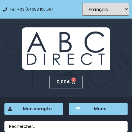
Tel. +33 (0) 388 100 567
0
0,00
€
Mon compte
Menu