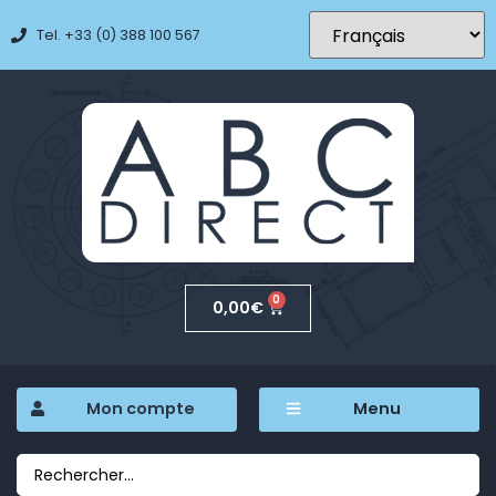
Tel. +33 (0) 388 100 567
0
0,00
€
Mon compte
Menu