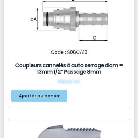
Code : S08CA13
Coupleurs cannelés à auto serrage diam =
13mm 1/2″ Passage 8mm
PRIX€ HT
Ajouter au panier