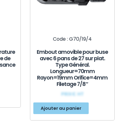
Code : G70/19/4
rature
Embout amovible pour buse
e de
avec 6 pans de 27 sur plat.
ssance
Type Général.
Longueur=70mm
Rayon=19mm Orifice=4mm
Filetage 7/8″
PRIX€ HT
Ajouter au panier