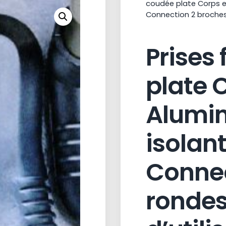
coudée plate Corps e
Connection 2 broches
Prises
plate 
Alumi
isolant
Connec
ronde