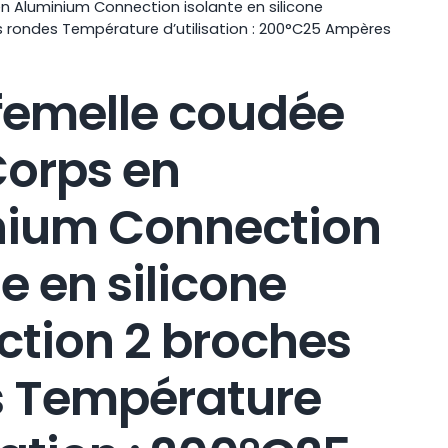
n Aluminium Connection isolante en silicone
 rondes Température d’utilisation : 200°C25 Ampères
 femelle coudée
Corps en
nium Connection
e en silicone
tion 2 broches
s Température