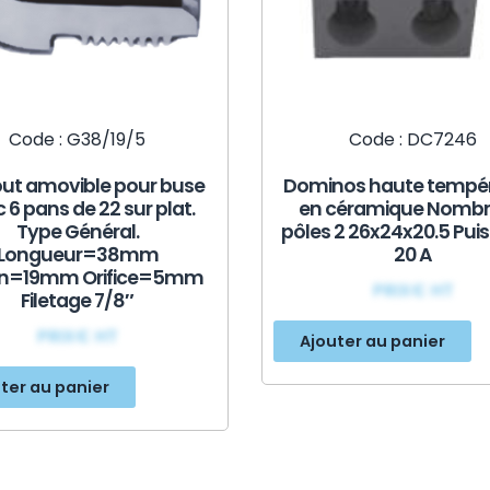
Code : G38/19/5
Code : DC7246
ut amovible pour buse
Dominos haute tempé
 6 pans de 22 sur plat.
en céramique Nombr
Type Général.
pôles 2 26x24x20.5 Pui
Longueur=38mm
20 A
n=19mm Orifice=5mm
PRIX€ HT
Filetage 7/8″
PRIX€ HT
Ajouter au panier
ter au panier