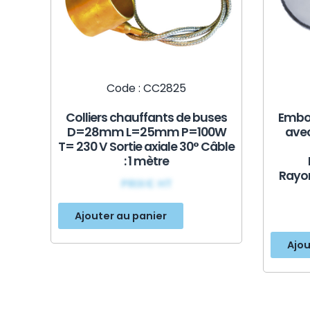
Code : CC2825
Colliers chauffants de buses
Embo
D=28mm L=25mm P=100W
avec
T= 230 V Sortie axiale 30° Câble
: 1 mètre
Rayo
PRIX€ HT
Ajouter au panier
Ajou