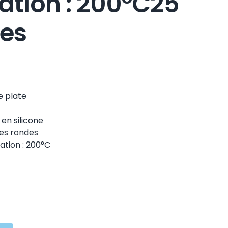
sation : 200°C25
es
e plate
en silicone
es rondes
ation : 200°C