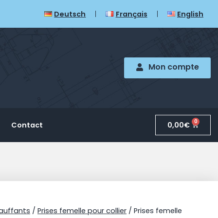
Deutsch
Français
English
Mon compte
0
0,00
€
Contact
auffants
/
Prises femelle pour collier
/ Prises femelle