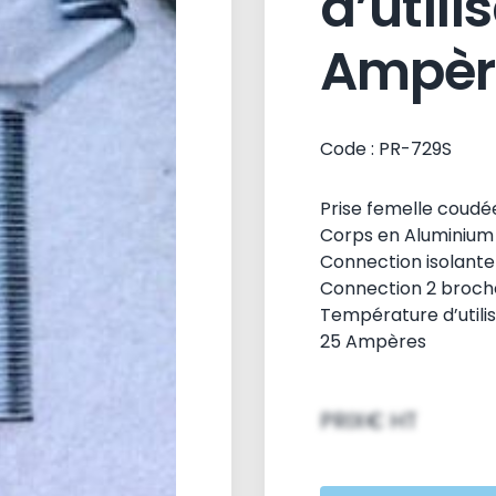
d’utili
Ampèr
Code : PR-729S
Prise femelle coudé
Corps en Aluminium
Connection isolante 
Connection 2 broch
Température d’utilis
25 Ampères
PRIX€ HT