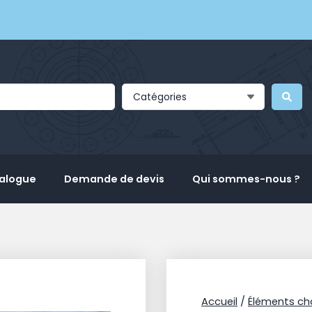
Catégories
talogue
Demande de devis
Qui sommes-nous ?
Accueil
/
Éléments ch