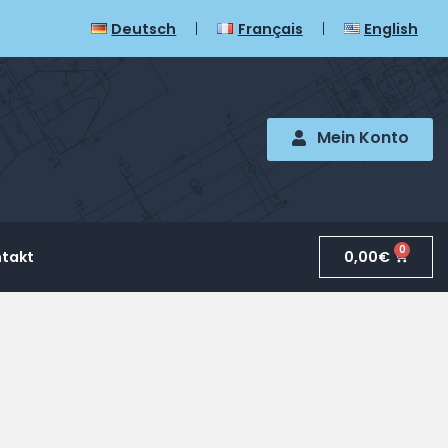
Deutsch
Français
English
Mein Konto
0
0,00
€
takt