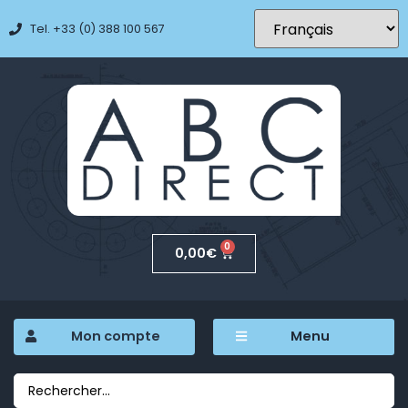
Tel. +33 (0) 388 100 567
0
0,00
€
Mon compte
Menu