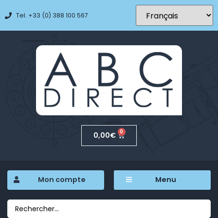
Tel. +33 (0) 388 100 567
0
0,00
€
Mon compte
Menu