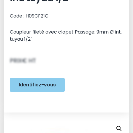
Code : H09CF21C
Coupleur fileté avec clapet Passage: 9mm Ø int.
tuyau 1/2″
PRIX€ HT
Identifiez-vous