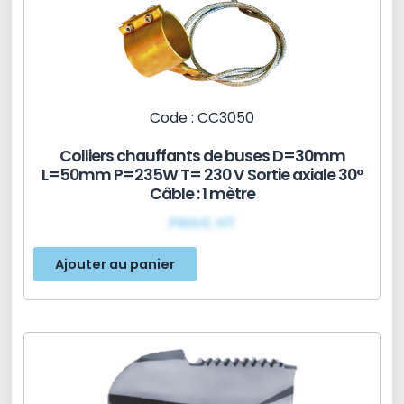
Code : CC3050
Colliers chauffants de buses D=30mm
L=50mm P=235W T= 230 V Sortie axiale 30°
Câble : 1 mètre
PRIX€ HT
Ajouter au panier