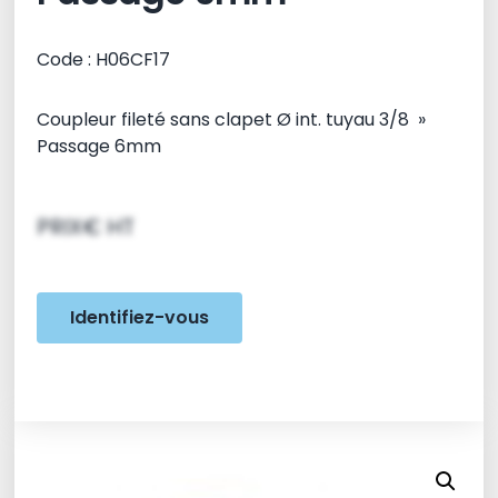
Code : H06CF17
Coupleur fileté sans clapet Ø int. tuyau 3/8 »
Passage 6mm
PRIX€ HT
Identifiez-vous