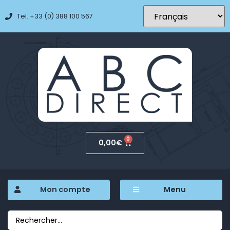
Tel. +33 (0) 388 100 567
0
0,00
€
Mon compte
Menu