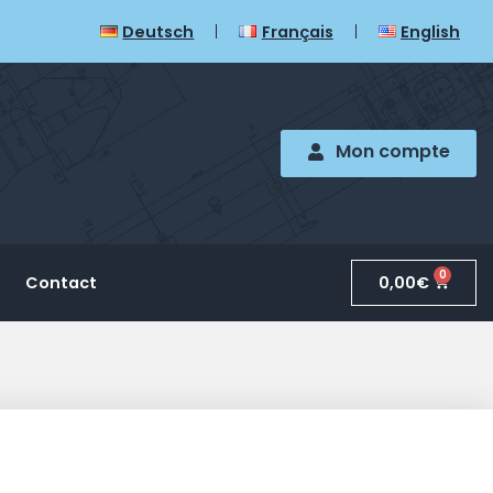
Deutsch
Français
English
Mon compte
0
0,00
€
Contact