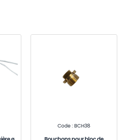
Code : BCH38
sière ø
Bouchons pour bloc de