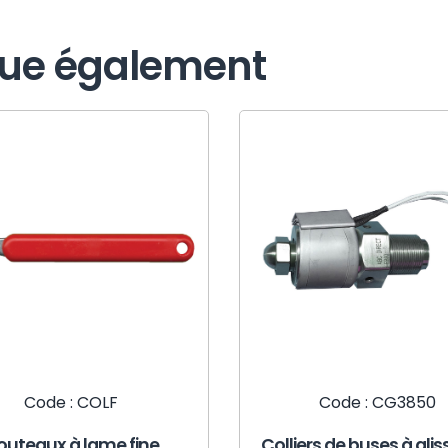
gue également
Code : COLF
Code : CG3850
outeaux à lame fine
Colliers de buses à glis