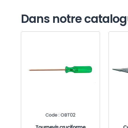
Dans notre catalo
Code : OBT02
Tournevis cruciforme
C