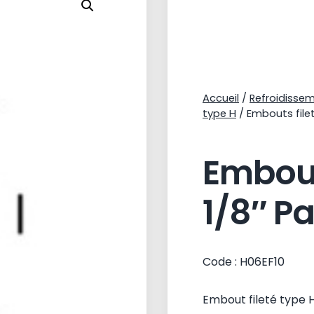
Accueil
/
Refroidisse
type H
/ Embouts file
Embout
1/8″ P
Code : H06EF10
Embout fileté type 