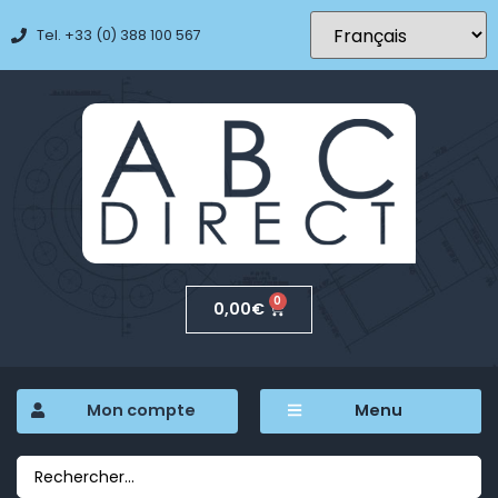
Tel. +33 (0) 388 100 567
0
0,00
€
Mon compte
Menu