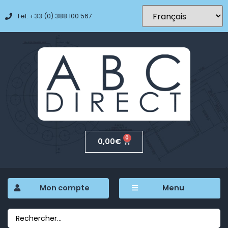
Tel. +33 (0) 388 100 567
0
0,00
€
Mon compte
Menu