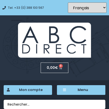
Tel. +33 (0) 388 100 567
0
0,00
€
Mon compte
Menu