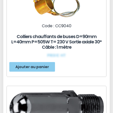
Code : CC9040
Colliers chauffants de buses D=90mm
L=40mm P=505W T= 230 V Sortie axiale 30°
Câble : 1 mètre
PRIX€ HT
Ajouter au panier