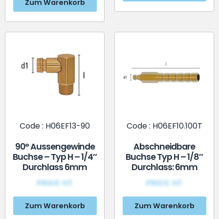
Zum Warenkorb
Code : H06EF13-90
Code : H06EF10.100T
90° Aussengewinde
Abschneidbare
Buchse – Typ H – 1/4″
Buchse Typ H – 1/8″
Durchlass 6mm
Durchlass: 6mm
PRIX€ HT
PRIX€ HT
Zum Warenkorb
Zum Warenkorb