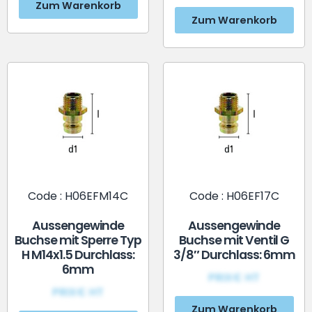
Zum Warenkorb
Zum Warenkorb
Code : H06EFM14C
Code : H06EF17C
Aussengewinde
Aussengewinde
Buchse mit Sperre Typ
Buchse mit Ventil G
H M14x1.5 Durchlass:
3/8″ Durchlass: 6mm
6mm
PRIX€ HT
PRIX€ HT
Zum Warenkorb