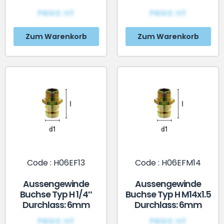
PRIX€ HT
PRIX€ HT
Zum Warenkorb
Zum Warenkorb
Code : H06EF13
Code : H06EFM14
Aussengewinde
Aussengewinde
Buchse Typ H 1/4″
Buchse Typ H M14x1.5
Durchlass: 6mm
Durchlass: 6mm
PRIX€ HT
PRIX€ HT