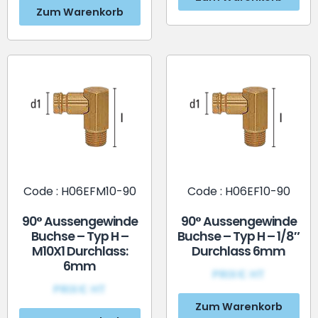
Zum Warenkorb
Code : H06EFM10-90
Code : H06EF10-90
90° Aussengewinde
90° Aussengewinde
Buchse – Typ H –
Buchse – Typ H – 1/8″
M10X1 Durchlass:
Durchlass 6mm
6mm
PRIX€ HT
PRIX€ HT
Zum Warenkorb