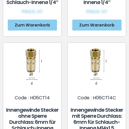
Schlauch-Innenø 1/4″
Innenø 1/4″
PRIX€ HT
PRIX€ HT
Zum Warenkorb
Zum Warenkorb
Code : H06CT14
Code : H06CT14C
Innengewinde Stecker
Innengewinde Stecker
ohne Sperre
mit Sperre Durchlass:
Durchlass: 6mm für
6mm für Schlauch-
Schlauch-Innenø
Innenø M14x1.5