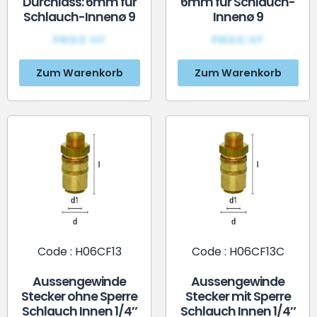
Durchlass: 6mm für
6mm für Schlauch-
Schlauch-Innenø 9
Innenø 9
PRIX€ HT
PRIX€ HT
Zum Warenkorb
Zum Warenkorb
Code : H06CF13
Code : H06CF13C
Aussengewinde
Aussengewinde
Stecker ohne Sperre
Stecker mit Sperre
Schlauch Innen 1/4″
Schlauch Innen 1/4″