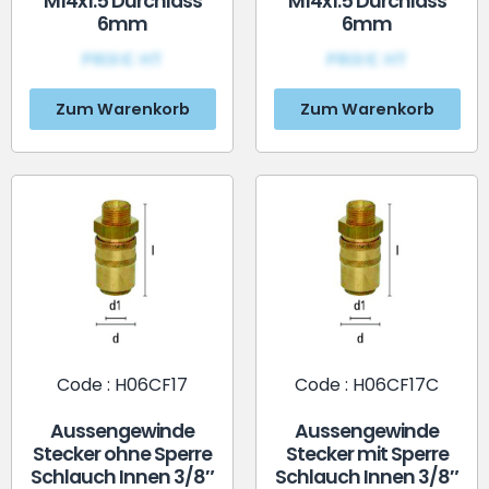
M14x1.5 Durchlass
M14x1.5 Durchlass
6mm
6mm
PRIX€ HT
PRIX€ HT
Zum Warenkorb
Zum Warenkorb
Code : H06CF17
Code : H06CF17C
Aussengewinde
Aussengewinde
Stecker ohne Sperre
Stecker mit Sperre
Schlauch Innen 3/8″
Schlauch Innen 3/8″