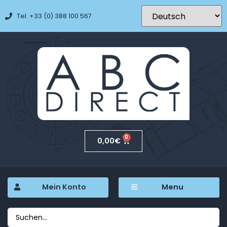
Tel. +33 (0) 388 100 567
0
0,00
€
Mein Konto
Menu