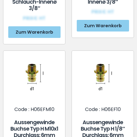
Schlauch-Innenø
Innenø 3/8″
3/8″
PRIX€ HT
PRIX€ HT
Zum Warenkorb
Zum Warenkorb
Code : H06EFM10
Code : H06EF10
Aussengewinde
Aussengewinde
Buchse Typ H M10x1
Buchse Typ H 1/8″
Durchlass: 6mm
Durchlass: 6mm