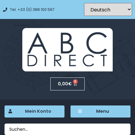
Tel. +33 (0) 388 100 567
0
0,00
€
Mein Konto
Menu