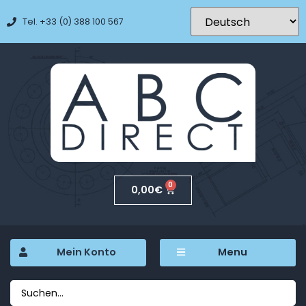
Tel. +33 (0) 388 100 567
0
0,00
€
Mein Konto
Menu