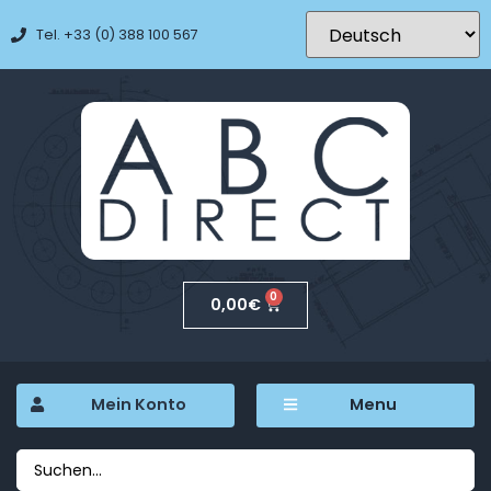
Tel. +33 (0) 388 100 567
0
0,00
€
Mein Konto
Menu