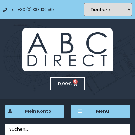
Tel. +33 (0) 388 100 567
0
0,00
€
Mein Konto
Menu