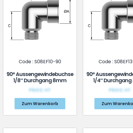
Code : S08EF10-90
Code : S08EF1
90° Aussengewindebuchse
90° Aussengewind
1/8″ Durchgang 8mm
1/4″ Durchgan
PRIX€ HT
PRIX€ HT
Zum Warenkorb
Zum Warenko