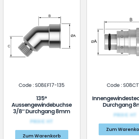
Code : S08EF17-135
Code : S08CT
135°
Innengewindesteck
Aussengewindebuchse
Durchgang 
3/8″ Durchgang 8mm
PRIX€ HT
PRIX€ HT
Zum Warenko
Zum Warenkorb