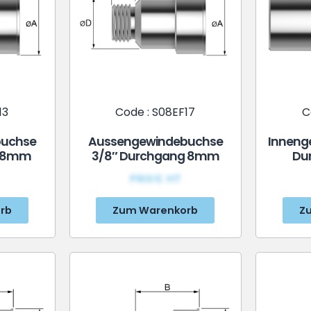
13
Code : S08EF17
C
buchse
Aussengewindebuchse
Inneng
g 8mm
3/8″ Durchgang 8mm
Du
PRIX€ HT
rb
Zum Warenkorb
Z