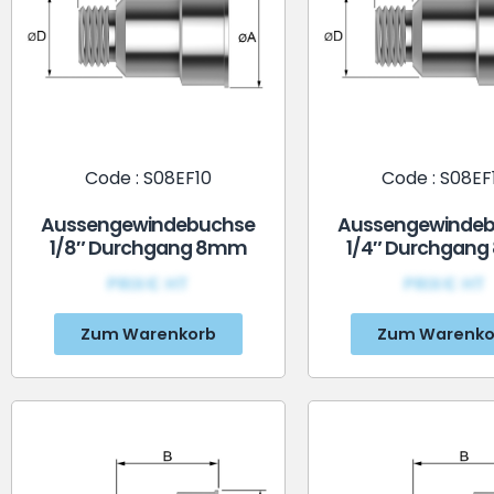
Code : S08EF10
Code : S08EF
Aussengewindebuchse
Aussengewinde
1/8″ Durchgang 8mm
1/4″ Durchgan
PRIX€ HT
PRIX€ HT
Zum Warenkorb
Zum Warenko