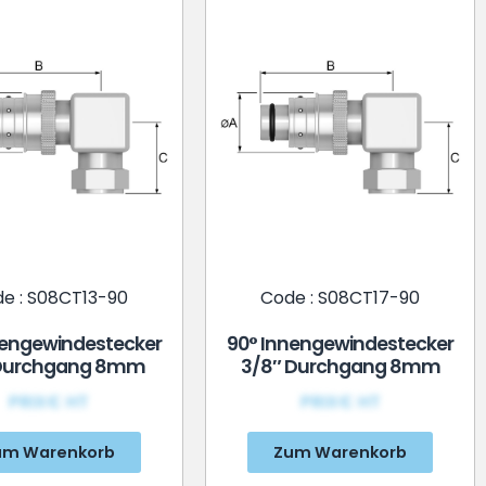
e : S08CT13-90
Code : S08CT17-90
nengewindestecker
90° Innengewindestecker
 Durchgang 8mm
3/8″ Durchgang 8mm
PRIX€ HT
PRIX€ HT
um Warenkorb
Zum Warenkorb