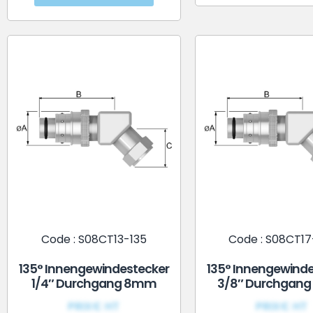
Code : S08CT13-135
Code : S08CT17
135° Innengewindestecker
135° Innengewinde
1/4″ Durchgang 8mm
3/8″ Durchgan
PRIX€ HT
PRIX€ HT