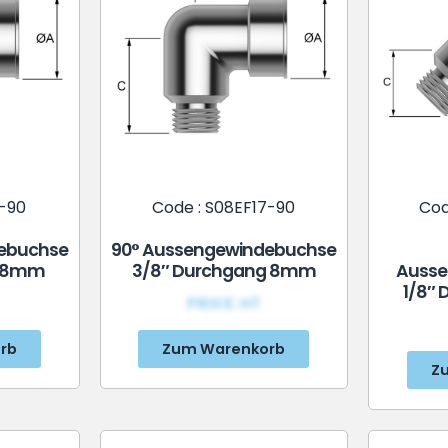
3-90
Code : S08EF17-90
Cod
ebuchse
90° Aussengewindebuchse
g 8mm
3/8″ Durchgang 8mm
Ausse
1/8″
PRIX€ HT
rb
Zum Warenkorb
Z