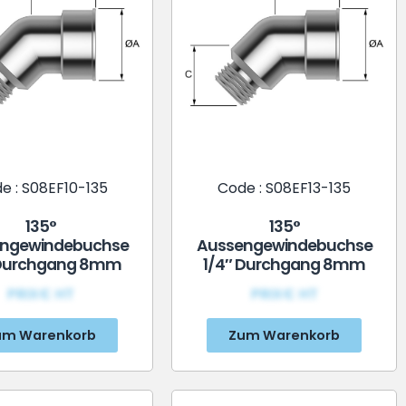
e : S08EF10-135
Code : S08EF13-135
135°
135°
ngewindebuchse
Aussengewindebuchse
 Durchgang 8mm
1/4″ Durchgang 8mm
PRIX€ HT
PRIX€ HT
um Warenkorb
Zum Warenkorb