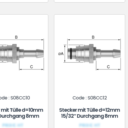
ode : S08CC10
Code : S08CC12
r mit Tülle d=10mm
Stecker mit Tülle d=12mm
 Durchgang 8mm
15/32″ Durchgang 8mm
PRIX€ HT
PRIX€ HT