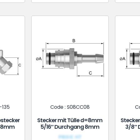
-135
Code : S08CC08
C
stecker
Stecker mit Tülle d=8mm
Stecke
g 8mm
5/16″ Durchgang 8mm
3/8″
PRIX€ HT