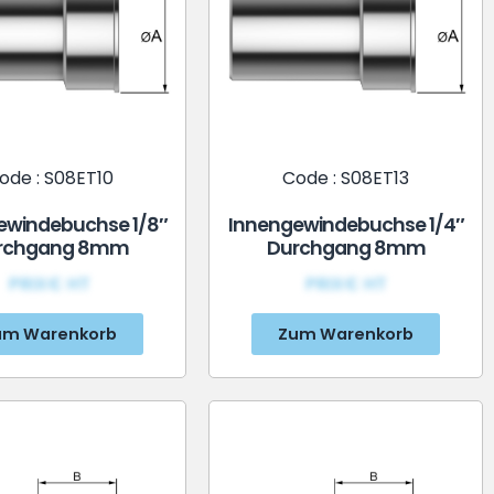
ode : S08ET10
Code : S08ET13
ewindebuchse 1/8″
Innengewindebuchse 1/4″
rchgang 8mm
Durchgang 8mm
PRIX€ HT
PRIX€ HT
um Warenkorb
Zum Warenkorb