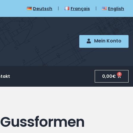
Deutsch
Français
English
Mein Konto
0
0,00
€
takt
r Gussformen