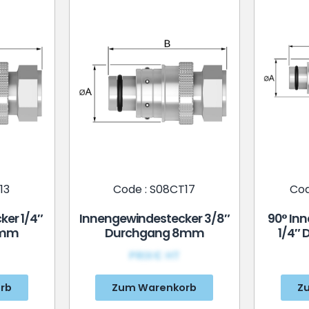
13
Code : S08CT17
Cod
er 1/4″
Innengewindestecker 3/8″
90° In
8mm
Durchgang 8mm
1/4″
PRIX€ HT
rb
Zum Warenkorb
Z