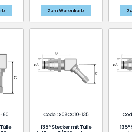
rb
Zum Warenkorb
Z
2-90
Code : S08CC10-135
Cod
Tülle
135° Stecker mit Tülle
135° 