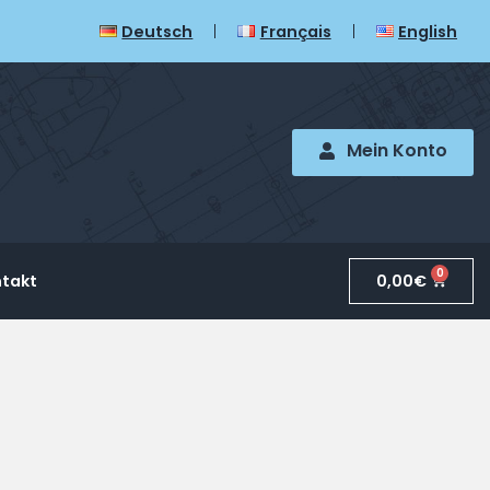
Deutsch
Français
English
Mein Konto
0
0,00
€
takt