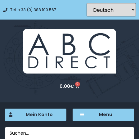
Tel. +33 (0) 388 100 567
0
0,00
€
Mein Konto
Menu