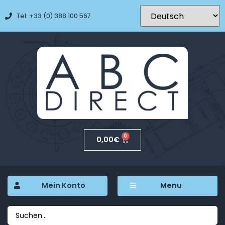
Tel. +33 (0) 388 100 567
0
0,00
€
Mein Konto
Menu