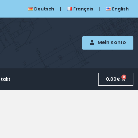
Deutsch
Français
English
Mein Konto
0
0,00
€
takt