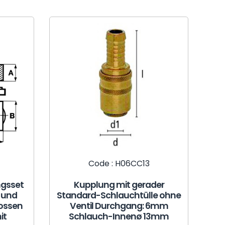
Code : H06CC13
ngsset
Kupplung mit gerader
 und
Standard-Schlauchtülle ohne
lossen
Ventil Durchgang: 6mm
it
Schlauch-Innenø 13mm