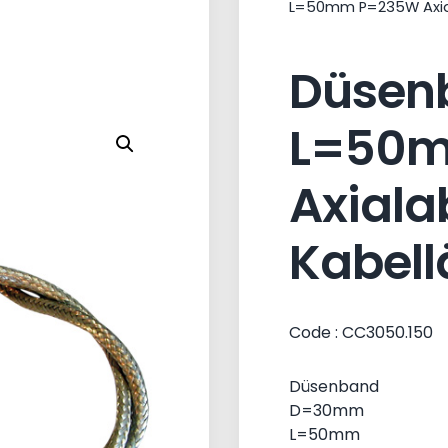
L=50mm P=235W Axia
Düsen
L=50
Axiala
Kabel
Code : CC3050.150
Düsenband
D=30mm
L=50mm