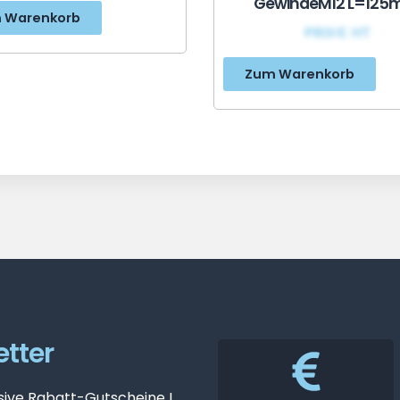
GewindeM12 L=12
 Warenkorb
PRIX€ HT
Zum Warenkorb
tter
sive Rabatt-Gutscheine !