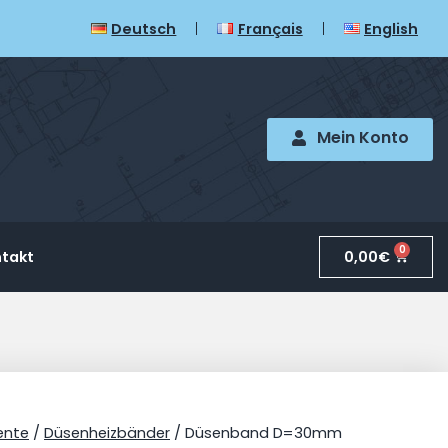
Deutsch
Français
English
Mein Konto
0
0,00
€
takt
ente
/
Düsenheizbänder
/ Düsenband D=30mm