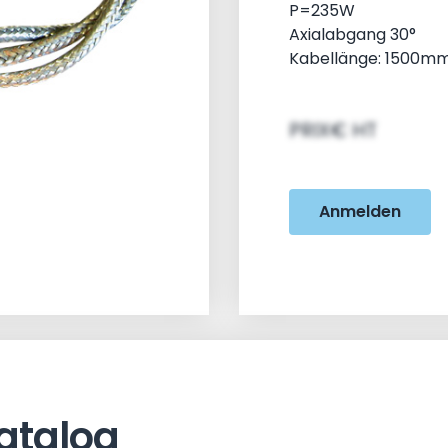
P=235W
Axialabgang 30°
Kabellänge: 1500m
PRIX€ HT
Anmelden
atalog