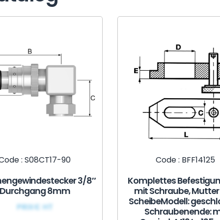
Code : S08CT17-90
Code : BFF14125
nengewindestecker 3/8″
Komplettes Befestigu
Durchgang 8mm
mit Schraube, Mutter
ScheibeModell: gesch
PRIX€ HT
Schraubenende: m