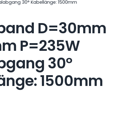
labgang 30° Kabellänge: 1500mm
band D=30mm
mm P=235W
bgang 30°
länge: 1500mm