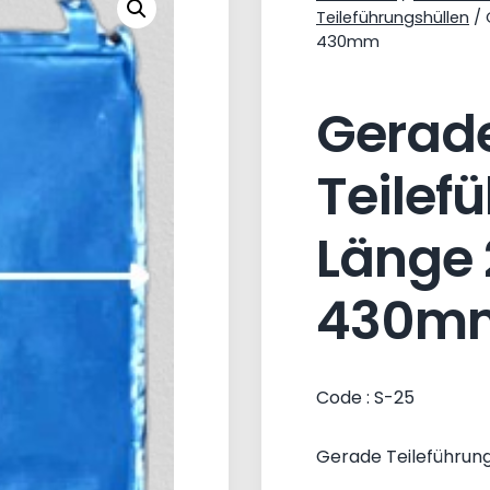
Teileführungshüllen
/ 
430mm
Gerad
Teilef
Länge
430m
Code : S-25
Gerade Teileführu