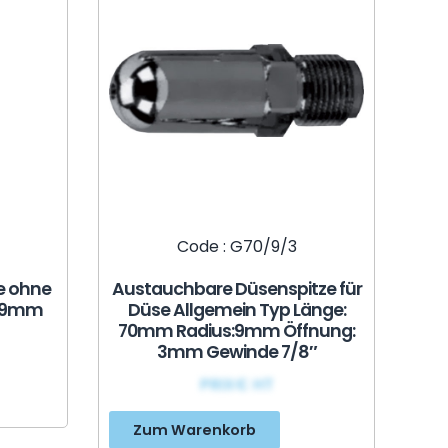
Code : G70/9/3
e ohne
Austauchbare Düsenspitze für
: 9mm
Düse Allgemein Typ Länge:
70mm Radius:9mm Öffnung:
3mm Gewinde 7/8″
PRIX€ HT
Zum Warenkorb