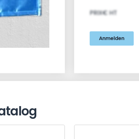
PRIX€ HT
Anmelden
atalog