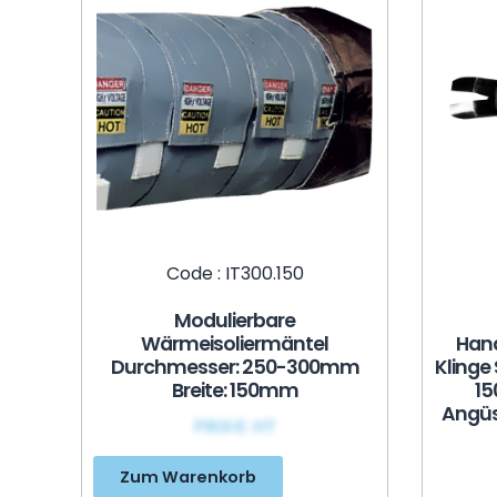
Code : IT300.150
Modulierbare
Wärmeisoliermäntel
Han
Durchmesser: 250-300mm
Klinge
Breite: 150mm
15
Angüs
PRIX€ HT
Zum Warenkorb