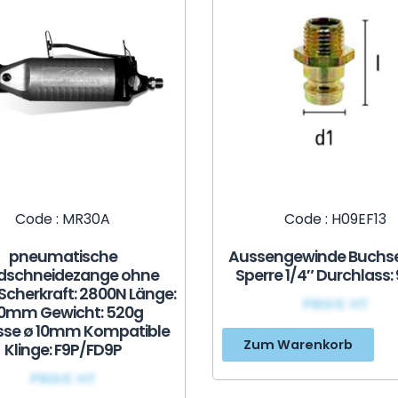
Code : MR30A
Code : H09EF13
pneumatische
Aussengewinde Buchs
dschneidezange ohne
Sperre 1/4″ Durchlass
 Scherkraft: 2800N Länge:
PRIX€ HT
0mm Gewicht: 520g
se ø 10mm Kompatible
Zum Warenkorb
Klinge: F9P/FD9P
PRIX€ HT