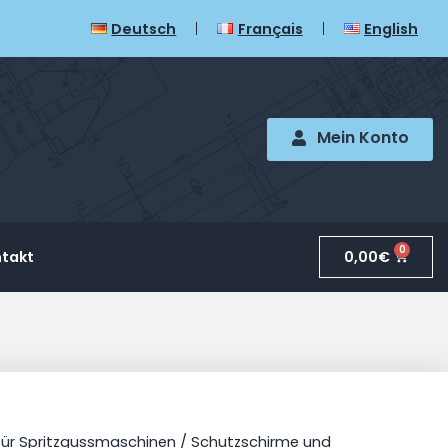
Deutsch
Français
English
Mein Konto
0
0,00
€
takt
für Spritzgussmaschinen
/
Schutzschirme und