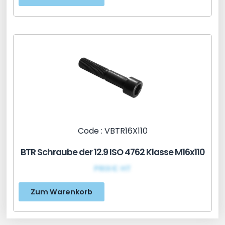
Code : VBTR16X110
BTR Schraube der 12.9 ISO 4762 Klasse M16x110
PRIX€ HT
Zum Warenkorb