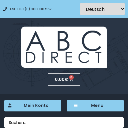
Tel. +33 (0) 388 100 567
0
0,00
€
Mein Konto
Menu