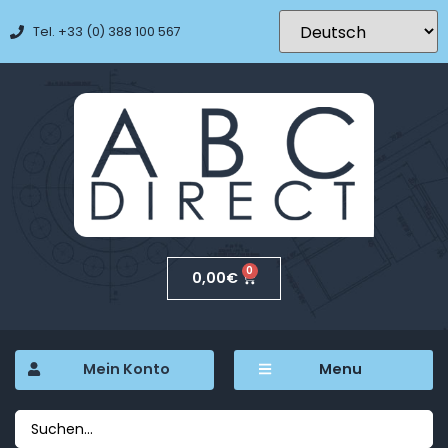
Tel. +33 (0) 388 100 567
0
0,00
€
Mein Konto
Menu