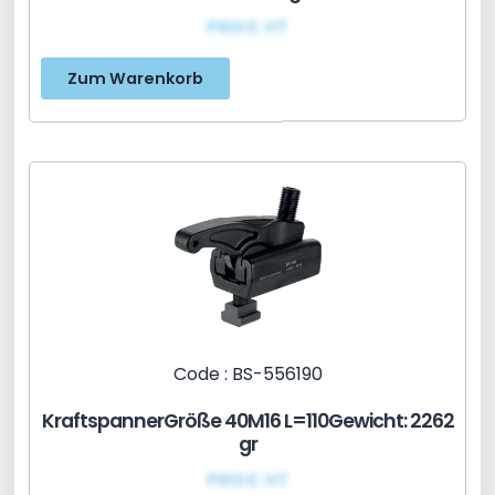
PRIX€ HT
Zum Warenkorb
Code : BS-556190
KraftspannerGröße 40M16 L=110Gewicht: 2262
gr
PRIX€ HT