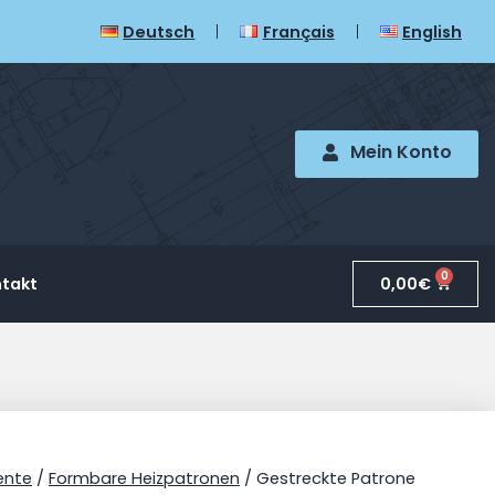
Deutsch
Français
English
Mein Konto
0
0,00
€
takt
ente
/
Formbare Heizpatronen
/ Gestreckte Patrone