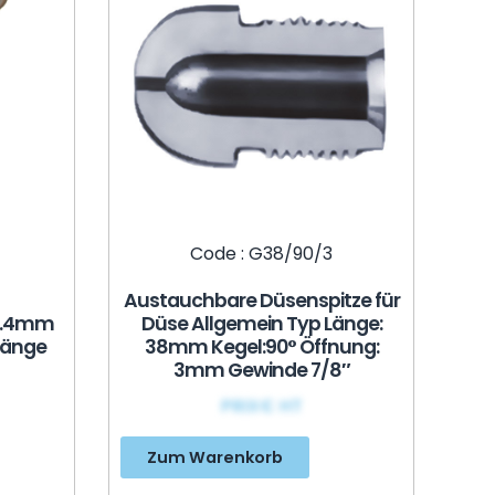
Code : G38/90/3
Austauchbare Düsenspitze für
1.4mm
Düse Allgemein Typ Länge:
Länge
38mm Kegel:90° Öffnung:
3mm Gewinde 7/8″
PRIX€ HT
Zum Warenkorb