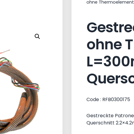
ohne Thermoelement
Gestre
ohne 
L=300
Quersc
Code : RFB0300175
Gestreckte Patro
Querschnitt 2.2×4.