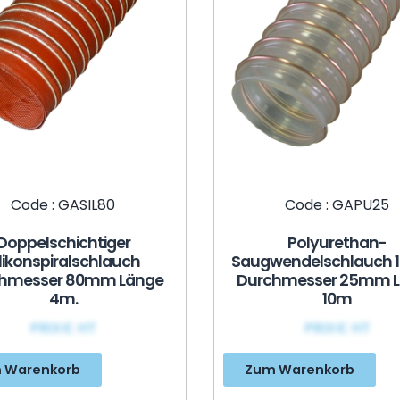
Code : GASIL80
Code : GAPU25
Doppelschichtiger
Polyurethan-
ilikonspiralschlauch
Saugwendelschlauch 
hmesser 80mm Länge
Durchmesser 25mm 
4m.
10m
PRIX€ HT
PRIX€ HT
 Warenkorb
Zum Warenkorb