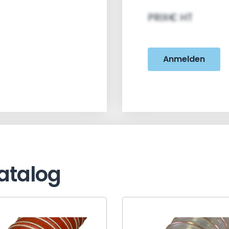
PRIX€ HT
Anmelden
atalog