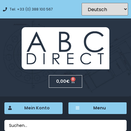
Tel. +33 (0) 388 100 567
0
0,00
€
Mein Konto
Menu