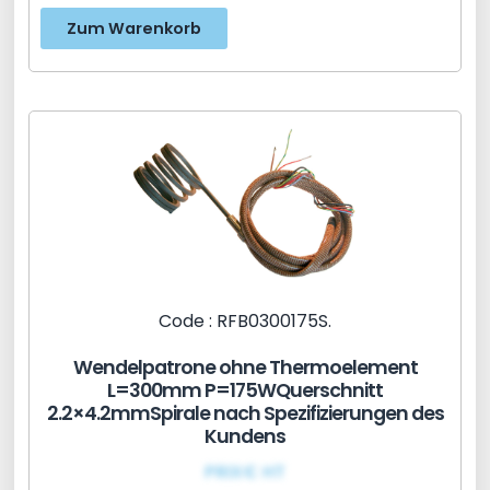
Zum Warenkorb
Code : RFB0300175S.
Wendelpatrone ohne Thermoelement
L=300mm P=175WQuerschnitt
2.2×4.2mmSpirale nach Spezifizierungen des
Kundens
PRIX€ HT