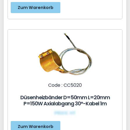
Zum Warenkorb
Code : CC5020
Düsenheizbänder D=50mm L=20mm
P=150W Axialabgang 30°-Kabel 1m
PRIX€ HT
Zum Warenkorb