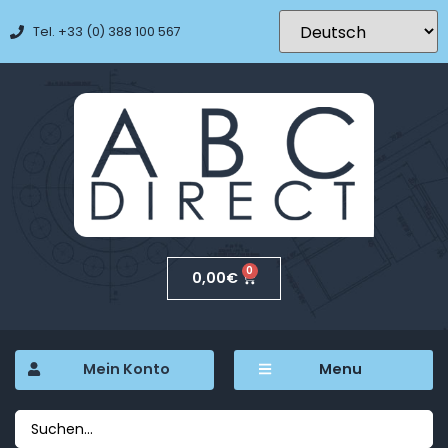
Tel. +33 (0) 388 100 567
0
0,00
€
Mein Konto
Menu