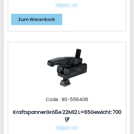
PRIX€ HT
Zum Warenkorb
Code : BS-556406
KraftspannerGröße 22M12 L=65Gewicht: 700
gr
PRIX€ HT