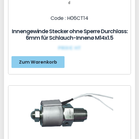
Code : H06CT14
Innengewinde Stecker ohne Sperre Durchlass:
6mm für Schlauch-Innenø M14x1.5
PRIX€ HT
Zum Warenkorb