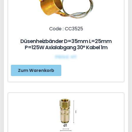
Code : CC3525
Düsenheizbänder D=35mm L=25mm
P=125W Axialabgang 30° Kabel 1m
PRIX€ HT
Zum Warenkorb