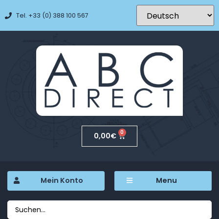
Tel. +33 (0) 388 100 567
0
0,00
€
Mein Konto
Menu