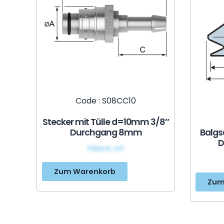
Code : S08CC10
Stecker mit Tülle d=10mm 3/8″
Durchgang 8mm
Balgs
D
PRIX€ HT
Zum Warenkorb
Zum