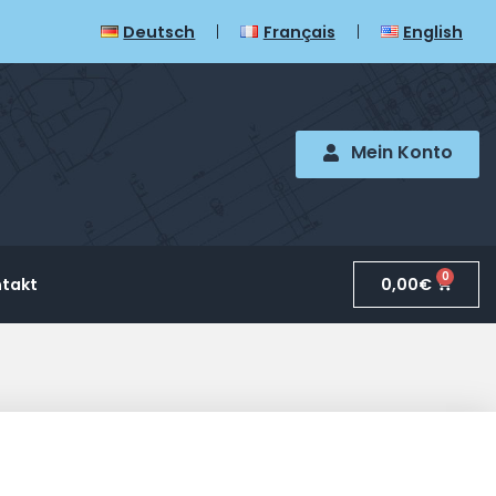
Deutsch
Français
English
Mein Konto
0
0,00
€
takt