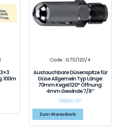
3
Code : G70/120/4
 3×3
Austauchbare Düsenspitze für
g. 100m
Düse Allgemein Typ Länge:
70mm Kegel:120° Öffnung:
4mm Gewinde 7/8″
PRIX€ HT
Zum Warenkorb