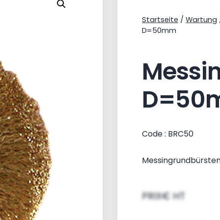
Startseite
/
Wartung
D=50mm
Messi
D=50
Code : BRC50
Messingrundbürst
PRIX€ HT