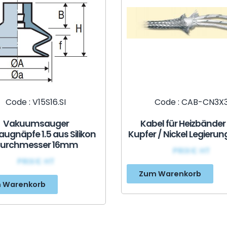
Code : V15S16.SI
Code : CAB-CN3X
Vakuumsauger
Kabel für Heizbänder
augnäpfe 1.5 aus Silikon
Kupfer / Nickel Legierun
urchmesser 16mm
PRIX€ HT
PRIX€ HT
Zum Warenkorb
 Warenkorb