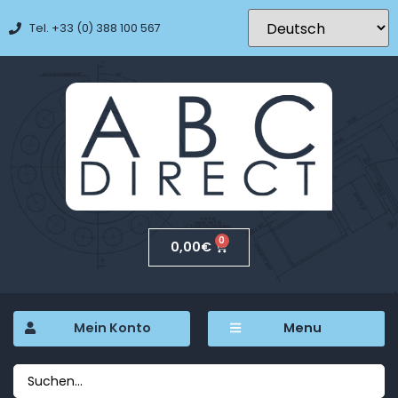
Tel. +33 (0) 388 100 567
0
0,00
€
Mein Konto
Menu