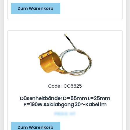
Zum Warenkorb
Code : CC5525
Düsenheizbänder D=55mm L=25mm
P=190W Axialabgang 30°-Kabel 1m
PRIX€ HT
Zum Warenkorb