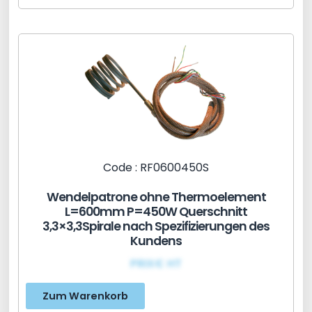
Code : RF0600450S
Wendelpatrone ohne Thermoelement
L=600mm P=450W Querschnitt
3,3×3,3Spirale nach Spezifizierungen des
Kundens
PRIX€ HT
Zum Warenkorb