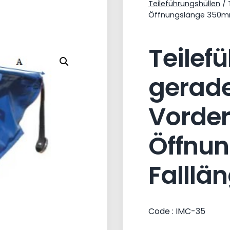
Teileführungshüllen
/ 
Öffnungslänge 350m
Teilef
gerad
Vorde
Öffnu
Falll
Code : IMC-35