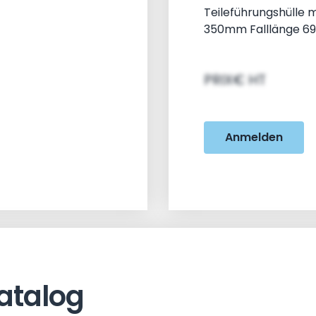
Teileführungshülle
350mm Falllänge 
PRIX€ HT
Anmelden
atalog