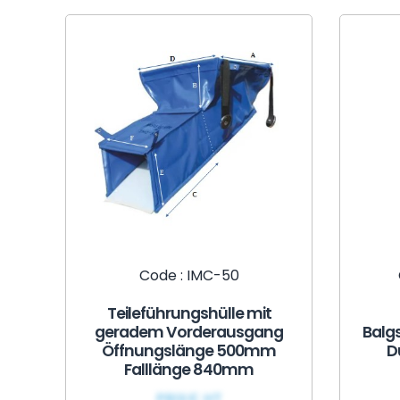
Code : IMC-50
Teileführungshülle mit
geradem Vorderausgang
Balgs
Öffnungslänge 500mm
D
Falllänge 840mm
PRIX€ HT