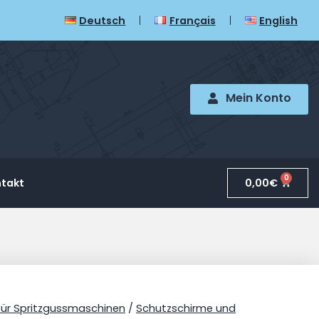
Deutsch
Français
English
Mein Konto
0
0,00
€
takt
für Spritzgussmaschinen
/
Schutzschirme und