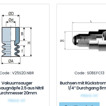
Code : V25S20.NBR
Code : S08EFC13
Vakuumsauger
Buchsen mit Rückstrom
augnäpfe 2.5 aus Nitril
1/4″ Durchgang 8
urchmesser 20mm
PRIX€ HT
PRIX€ HT