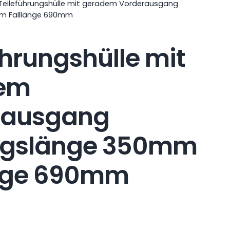
Teileführungshülle mit geradem Vorderausgang
m Falllänge 690mm
ührungshülle mit
em
rausgang
ngslänge 350mm
änge 690mm