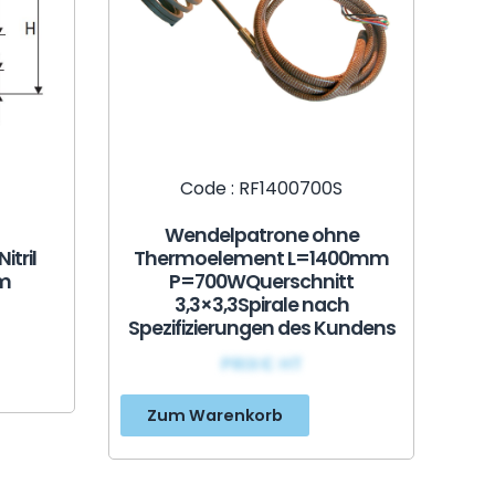
Code : RF1400700S
Wendelpatrone ohne
tril
Thermoelement L=1400mm
m
P=700WQuerschnitt
3,3×3,3Spirale nach
Spezifizierungen des Kundens
PRIX€ HT
Zum Warenkorb