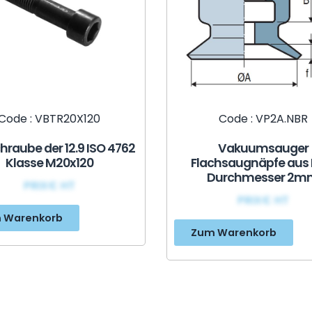
Code : VBTR20X120
Code : VP2A.NBR
hraube der 12.9 ISO 4762
Vakuumsauger
Klasse M20x120
Flachsaugnäpfe aus Ni
Durchmesser 2m
PRIX€ HT
PRIX€ HT
 Warenkorb
Zum Warenkorb