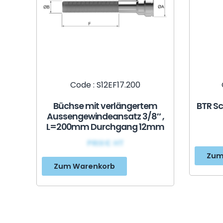
Code : S12EF17.200
Büchse mit verlängertem
BTR Sc
Aussengewindeansatz 3/8″ ,
L=200mm Durchgang 12mm
PRIX€ HT
Zum
Zum Warenkorb