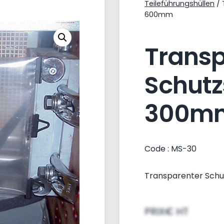
Teileführungshüllen
/ 
600mm
Transp
Schutz
300mm
Code : MS-30
Transparenter Sch
PRIX€ HT