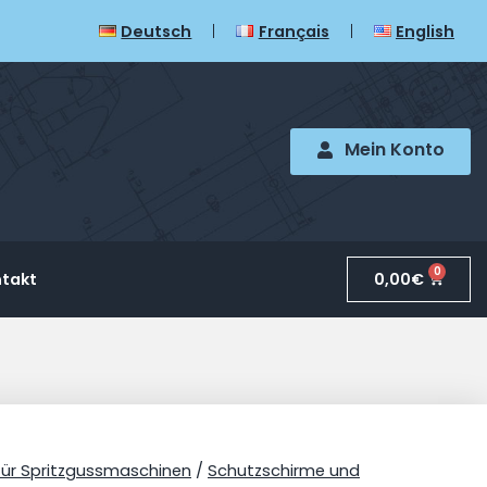
Deutsch
Français
English
Mein Konto
0
0,00
€
takt
für Spritzgussmaschinen
/
Schutzschirme und