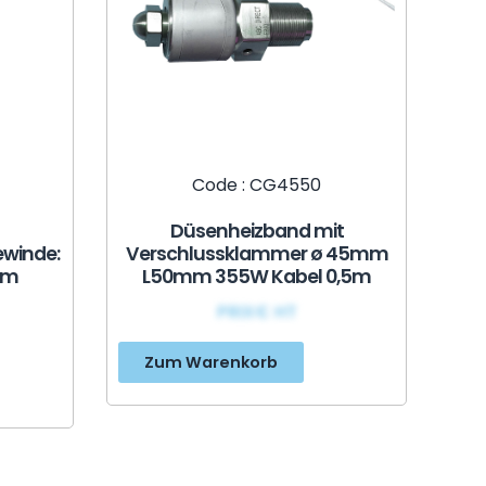
Code : CG4550
Düsenheizband mit
winde:
Verschlussklammer ø 45mm
mm
L50mm 355W Kabel 0,5m
PRIX€ HT
Zum Warenkorb