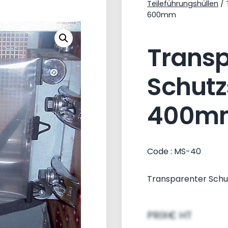
Teileführungshüllen
/ 
600mm
Transp
Schutz
400mm
Code : MS-40
Transparenter Sch
PRIX€ HT