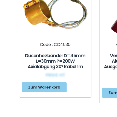
Code : CC4530
Düsenheizbänder D=45mm
Ver
L=30mm P=200W
Al
Axialabgang 30° Kabel 1m
Ausga
PRIX€ HT
Zum Warenkorb
Zum