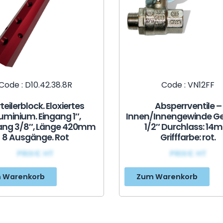
Code : D10.42.38.8R
Code : VN12FF
teilerblock. Eloxiertes
Absperrventile –
uminium. Eingang 1″,
Innen/Innengewinde Ge
ng 3/8″, Länge 420mm
1/2″ Durchlass: 14
8 Ausgänge. Rot
Grifffarbe: rot.
PRIX€ HT
PRIX€ HT
 Warenkorb
Zum Warenkorb