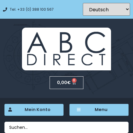
Tel. +33 (0) 388 100 567
0
0,00
€
Mein Konto
Menu