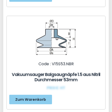
Code : V15S53.NBR
Vakuumsauger Balgsaugnäpfe 1.5 aus Nitril
Durchmesser 53mm
PRIX€ HT
Zum Warenkorb