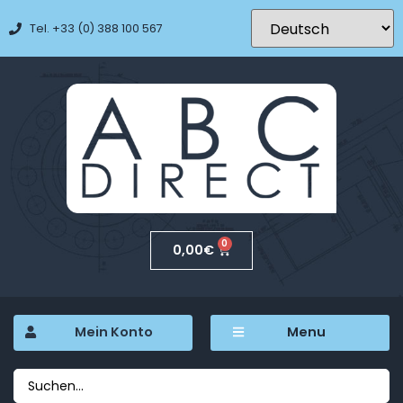
Tel. +33 (0) 388 100 567
0
0,00
€
Mein Konto
Menu