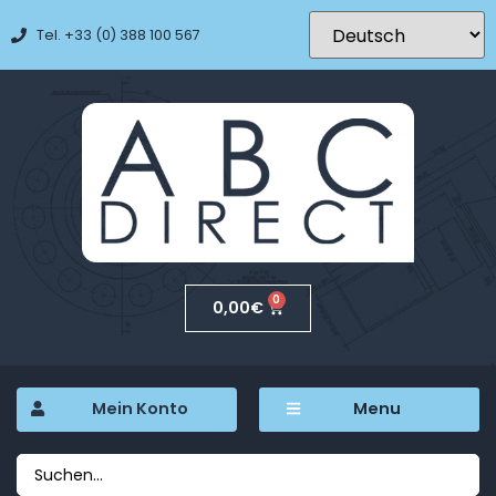
Tel. +33 (0) 388 100 567
0
0,00
€
Mein Konto
Menu