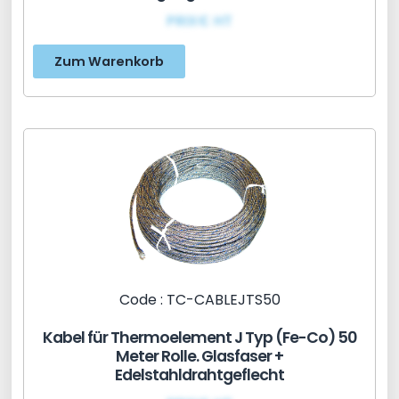
PRIX€ HT
Zum Warenkorb
Code : TC-CABLEJTS50
Kabel für Thermoelement J Typ (Fe-Co) 50
Meter Rolle. Glasfaser +
Edelstahldrahtgeflecht