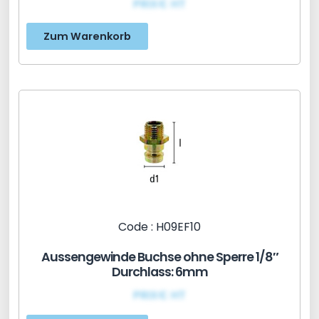
PRIX€ HT
Zum Warenkorb
Code : H09EF10
Aussengewinde Buchse ohne Sperre 1/8″
Durchlass: 6mm
PRIX€ HT