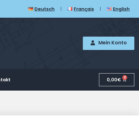
Deutsch
Français
English
Mein Konto
0
0,00
€
takt