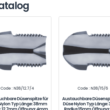
atalog
Code : N38/12.7/4
Code : N38/15/6
chbare Düsenspitze für
Austauchbare Düsenspi
Nylon Typ Länge: 38mm
Düse Nylon Typ Länge
s: 12.7mm Öffnung: 4mm
Radius:15mm Öffnung