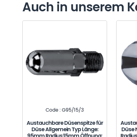
Auch in unserem K
Code : G95/15/3
Austauchbare Düsenspitze für
Austau
Düse Allgemein Typ Länge:
Düse 
95mm Radius:15mm Öffnung:
Radiu