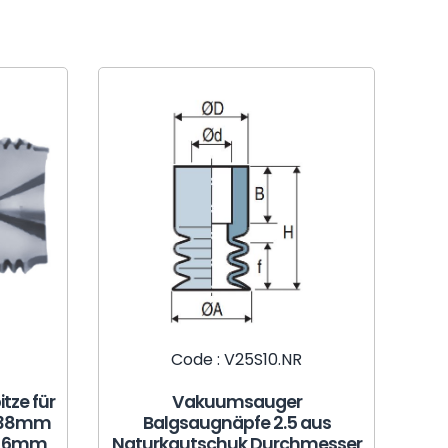
Code : V25S10.NR
tze für
Vakuumsauger
: 38mm
Balgsaugnäpfe 2.5 aus
: 6mm
Naturkautschuk Durchmesser