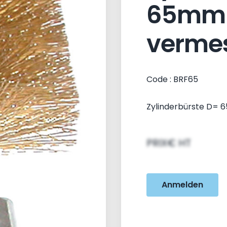
65mm 
verme
Code : BRF65
Zylinderbürste D= 
PRIX€ HT
Anmelden